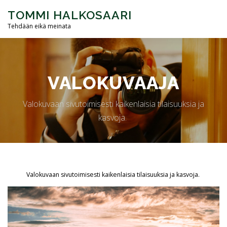
Siirry
TOMMI HALKOSAARI
sisältöön
Valikko
Tehdään eikä meinata
KUKA
KUNTA- JA ALUEVAALIT 2025
VALOKUVAAJA
OTA YHTEYTTÄ
Valokuvaan sivutoimisesti kaikenlaisia tilaisuuksia ja
kasvoja.
Valokuvaan sivutoimisesti kaikenlaisia tilaisuuksia ja kasvoja.